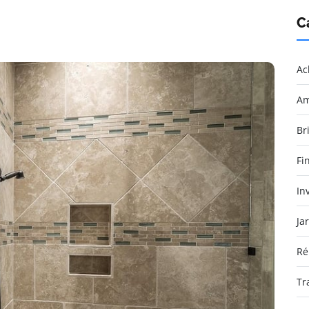
C
Ac
Am
Br
Fi
In
Ja
Ré
Tr