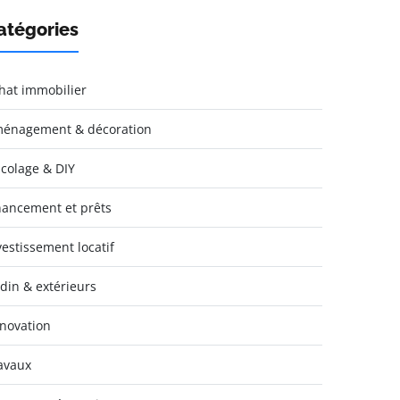
atégories
hat immobilier
énagement & décoration
icolage & DIY
nancement et prêts
vestissement locatif
rdin & extérieurs
novation
avaux