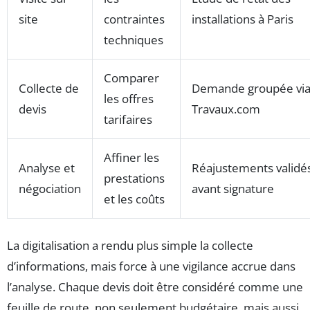
site
contraintes
installations à Paris
techniques
Comparer
Collecte de
Demande groupée vi
les offres
devis
Travaux.com
tarifaires
Affiner les
Analyse et
Réajustements validé
prestations
négociation
avant signature
et les coûts
La digitalisation a rendu plus simple la collecte
d’informations, mais force à une vigilance accrue dans
l’analyse. Chaque devis doit être considéré comme une
feuille de route, non seulement budgétaire, mais aussi