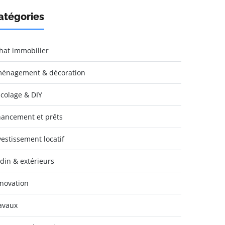
atégories
hat immobilier
énagement & décoration
icolage & DIY
nancement et prêts
vestissement locatif
rdin & extérieurs
novation
avaux