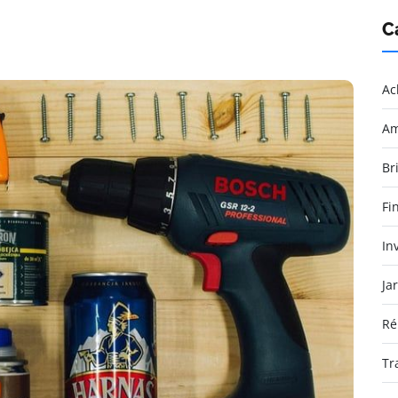
C
Ac
Am
Br
Fi
In
Ja
Ré
Tr