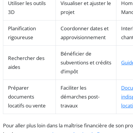
Utiliser les outils
Visualiser et ajuster le
Hom
3D
projet
Man
Planification
Coordonner dates et
Inter
rigoureuse
approvisionnement
chant
Bénéficier de
Rechercher des
subventions et crédits
Guid
aides
d’impôt
Préparer
Faciliter les
Docu
documents
démarches post-
indi
locatifs ou vente
travaux
locat
Pour aller plus loin dans la maîtrise financière de son pro