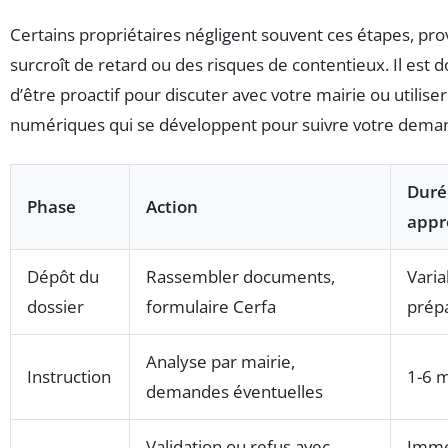
Certains propriétaires négligent souvent ces étapes, pr
surcroît de retard ou des risques de contentieux. Il est 
d’être proactif pour discuter avec votre mairie ou utiliser
numériques qui se développent pour suivre votre deman
Duré
Phase
Action
appr
Dépôt du
Rassembler documents,
Varia
dossier
formulaire Cerfa
prépa
Analyse par mairie,
Instruction
1-6 
demandes éventuelles
Validation ou refus avec
Immé