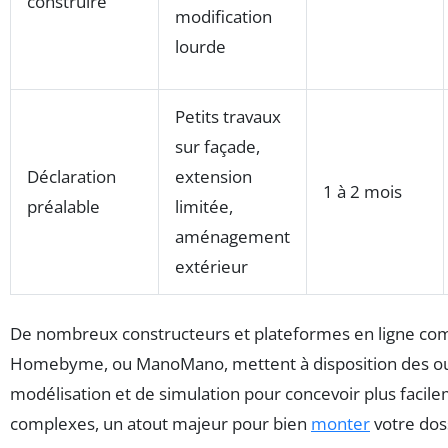
construire
modification
lourde
Petits travaux
sur façade,
Déclaration
extension
1 à 2 mois
préalable
limitée,
aménagement
extérieur
De nombreux constructeurs et plateformes en ligne c
Homebyme, ou ManoMano, mettent à disposition des ou
modélisation et de simulation pour concevoir plus facil
complexes, un atout majeur pour bien
monter
votre dos