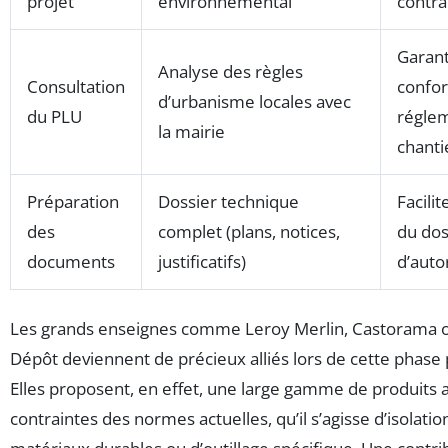
projet
environnemental
contra
Garant
Analyse des règles
Consultation
confo
d’urbanisme locales avec
du PLU
réglem
la mairie
chanti
Préparation
Dossier technique
Facilit
des
complet (plans, notices,
du dos
documents
justificatifs)
d’auto
Les grands enseignes comme Leroy Merlin, Castorama o
Dépôt deviennent de précieux alliés lors de cette phase 
Elles proposent, en effet, une large gamme de produits 
contraintes des normes actuelles, qu’il s’agisse d’isolati