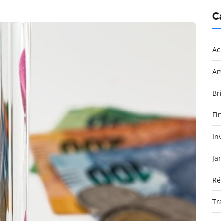
C
Ac
Am
Br
Fi
In
Ja
Ré
Tr