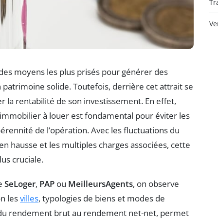
Tr
Ve
es moyens les plus prisés pour générer des
atrimoine solide. Toutefois, derrière cet attrait se
r la rentabilité de son investissement. En effet,
mmobilier à louer est fondamental pour éviter les
érennité de l’opération. Avec les fluctuations du
en hausse et les multiples charges associées, cette
us cruciale.
me
SeLoger
,
PAP
ou
MeilleursAgents
, on observe
on les
villes
, typologies de biens et modes de
 du rendement brut au rendement net-net, permet