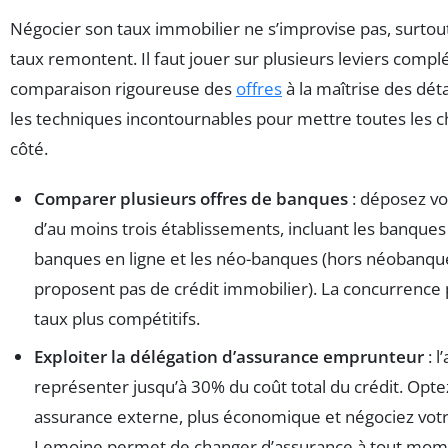
Négocier son taux immobilier ne s’improvise pas, surtout
taux remontent. Il faut jouer sur plusieurs leviers compl
comparaison rigoureuse des
offres
à la maîtrise des déta
les techniques incontournables pour mettre toutes les 
côté.
Comparer plusieurs offres de banques
: déposez vo
d’au moins trois établissements, incluant les banques 
banques en ligne et les néo-banques (hors néobanqu
proposent pas de crédit immobilier). La concurrence 
taux plus compétitifs.
Exploiter la délégation d’assurance emprunteur
: l
représenter jusqu’à 30% du coût total du crédit. Opt
assurance externe, plus économique et négociez votre
Lemoine permet de changer d’assurance à tout mome