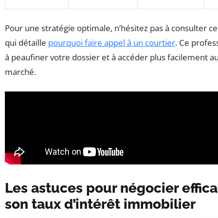
Pour une stratégie optimale, n’hésitez pas à consulter cet
qui détaille
pourquoi faire appel à un courtier
. Ce profes
à peaufiner votre dossier et à accéder plus facilement a
marché.
Les astuces pour négocier effi
son taux d’intérêt immobilier