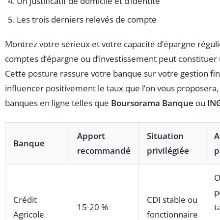
Un justificatif de domicile et d’identité
Les trois derniers relevés de compte
Montrez votre sérieux et votre capacité d’épargne réguli
comptes d’épargne ou d’investissement peut constituer u
Cette posture rassure votre banque sur votre gestion fi
influencer positivement le taux que l’on vous proposera,
banques en ligne telles que
Boursorama Banque
ou
IN
Apport
Situation
A
Banque
recommandé
privilégiée
p
O
p
Crédit
CDI stable ou
15-20 %
t
Agricole
fonctionnaire