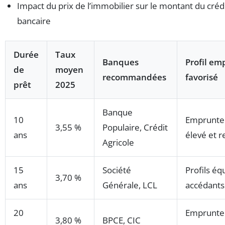
Impact du prix de l’immobilier sur le montant du crédi
bancaire
Durée
Taux
Banques
Profil em
de
moyen
recommandées
favorisé
prêt
2025
Banque
10
Emprunteu
3,55 %
Populaire, Crédit
ans
élevé et r
Agricole
15
Société
Profils éq
3,70 %
ans
Générale, LCL
accédants
20
Emprunteu
3,80 %
BPCE, CIC