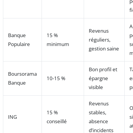
p
f
A
Revenus
Banque
15 %
p
réguliers,
Populaire
minimum
s
gestion saine
m
Bon profil et
T
Boursorama
10-15 %
épargne
e
Banque
visible
p
Revenus
O
15 %
stables,
ING
s
conseillé
absence
a
d’incidents