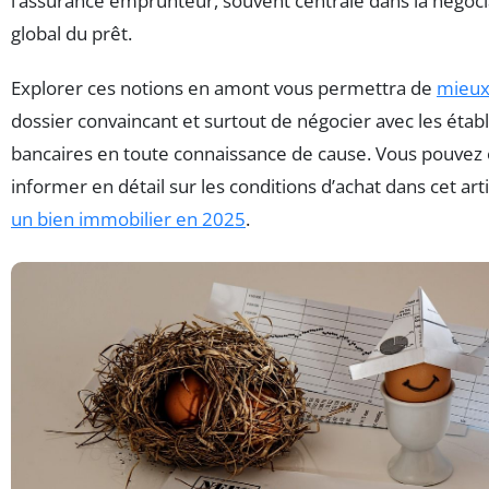
l’assurance emprunteur, souvent centrale dans la négoci
global du prêt.
Explorer ces notions en amont vous permettra de
mieux
dossier convaincant et surtout de négocier avec les éta
bancaires en toute connaissance de cause. Vous pouvez
informer en détail sur les conditions d’achat dans cet art
un bien immobilier en 2025
.