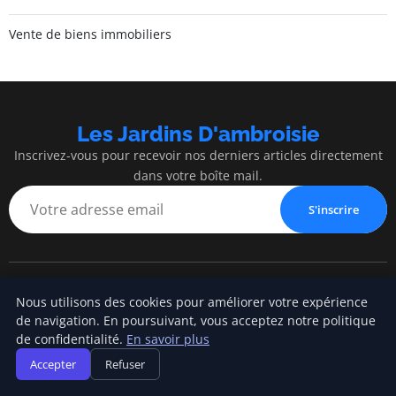
Vente de biens immobiliers
Les Jardins D'ambroisie
Inscrivez-vous pour recevoir nos derniers articles directement
dans votre boîte mail.
S'inscrire
Les Jardins D'ambroisie
Nous utilisons des cookies pour améliorer votre expérience
de navigation. En poursuivant, vous acceptez notre politique
Blog d'actualités et d'informations
de confidentialité.
En savoir plus
Accepter
Refuser