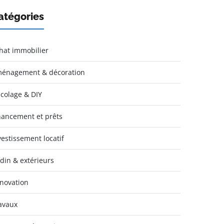
atégories
hat immobilier
énagement & décoration
icolage & DIY
nancement et prêts
vestissement locatif
rdin & extérieurs
novation
avaux