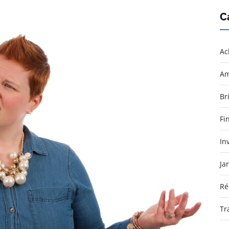
C
Ac
Am
Br
Fi
In
Ja
Ré
Tr