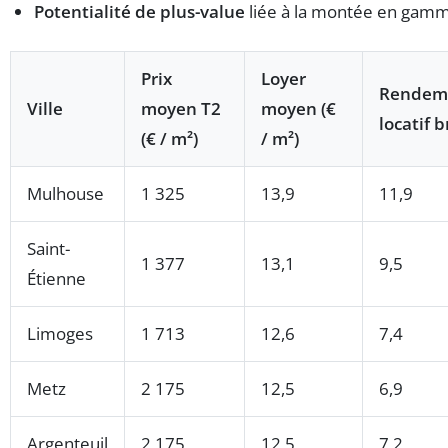
Potentialité de plus-value
liée à la montée en gamme 
Prix
Loyer
Rendem
Ville
moyen T2
moyen (€
locatif b
(€ / m²)
/ m²)
Mulhouse
1 325
13,9
11,9
Saint-
1 377
13,1
9,5
Étienne
Limoges
1 713
12,6
7,4
Metz
2 175
12,5
6,9
Argenteuil
2 175
12,5
7,2