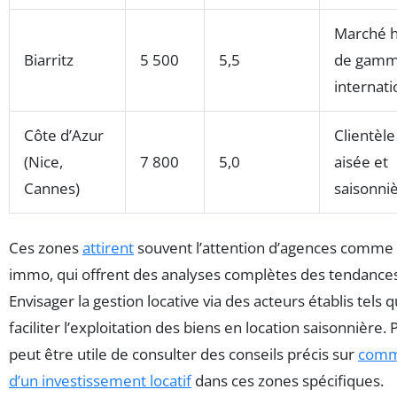
Marché 
Biarritz
5 500
5,5
de gam
internati
Côte d’Azur
Clientèle
(Nice,
7 800
5,0
aisée et
Cannes)
saisonni
Ces zones
attirent
souvent l’attention d’agences comme 
immo, qui offrent des analyses complètes des tendances
Envisager la gestion locative via des acteurs établis tel
faciliter l’exploitation des biens en location saisonnière. 
peut être utile de consulter des conseils précis sur
comme
d’un investissement locatif
dans ces zones spécifiques.