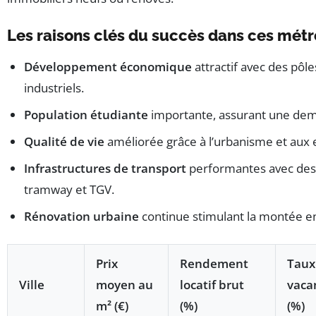
Les raisons clés du succès dans ces mét
Développement économique
attractif avec des pôl
industriels.
Population étudiante
importante, assurant une dema
Qualité de vie
améliorée grâce à l’urbanisme et aux 
Infrastructures de transport
performantes avec des
tramway et TGV.
Rénovation urbaine
continue stimulant la montée en
Prix
Rendement
Taux
Ville
moyen au
locatif brut
vaca
m² (€)
(%)
(%)