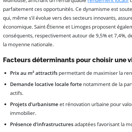
Mulhouse, affichant un remarquable
rendement locatif
d
parfaitement ces opportunités. Ce dynamisme est souten
qui, même s’il évolue vers des secteurs innovants, assure
économique. Saint-Étienne et Limoges proposent égal
conséquents, respectivement autour de 9,5% et 7,4%, de
la moyenne nationale.
Facteurs déterminants pour choisir une 
Prix au m² attractifs
permettant de maximiser la rent
Demande locative locale forte
notamment de la part 
actifs.
Projets d’urbanisme
et rénovation urbaine pour valo
immobilier.
Présence d’infrastructures
adaptées favorisant la mob