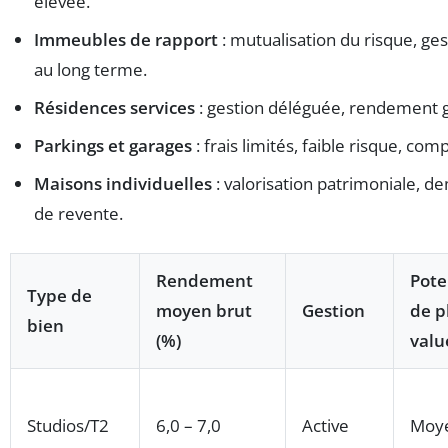
élevée.
Immeubles de rapport
: mutualisation du risque, ges
au long terme.
Résidences services
: gestion déléguée, rendement ga
Parkings et garages
: frais limités, faible risque, co
Maisons individuelles
: valorisation patrimoniale, d
de revente.
Rendement
Pote
Type de
moyen brut
Gestion
de p
bien
(%)
valu
Studios/T2
6,0 – 7,0
Active
Moy