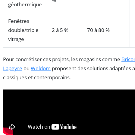
géothermique
Fenêtres
double/triple
2 à 5 %
70 à 80 %
vitrage
Pour concrétiser ces projets, les magasins comme
Brico
Lapeyre
ou
Weldom
proposent des solutions adaptées a
classiques et contemporains.