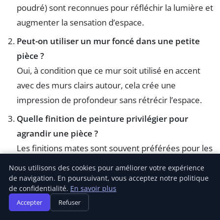
poudré) sont reconnues pour réfléchir la lumière et
augmenter la sensation d’espace.
Peut-on utiliser un mur foncé dans une petite
pièce ?
Oui, à condition que ce mur soit utilisé en accent
avec des murs clairs autour, cela crée une
impression de profondeur sans rétrécir l’espace.
Quelle finition de peinture privilégier pour
agrandir une pièce ?
Les finitions mates sont souvent préférées pour les
murs car elles atténuent les reflets. Pour les
Nous utilisons des cookies pour améliorer votre expérience
plafonds, une finition satinée claire peut augmenter
de navigation. En poursuivant, vous acceptez notre politique
de confidentialité.
En savoir plus
la hauteur perçue.
Accepter
Refuser
Comment éviter que les contrastes colorés