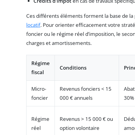
Crédits d’impôt
en cas de travaux spécifiq
Ces différents éléments forment la base de la 
locatif
. Pour orienter efficacement votre stratég
foncier ou le régime réel d’imposition, le sec
charges et amortissements.
Régime
Conditions
Prin
fiscal
Micro-
Revenus fonciers < 15
Abat
foncier
000 € annuels
30%
Régime
Revenus > 15 000 € ou
Dédu
réel
option volontaire
amor