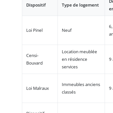
D
Dispositif
Type de logement
e
6,
Loi Pinel
Neuf
a
Location meublée
Censi-
en résidence
9
Bouvard
services
Immeubles anciens
Loi Malraux
9
classés