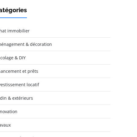
atégories
hat immobilier
énagement & décoration
icolage & DIY
nancement et prêts
vestissement locatif
rdin & extérieurs
novation
avaux