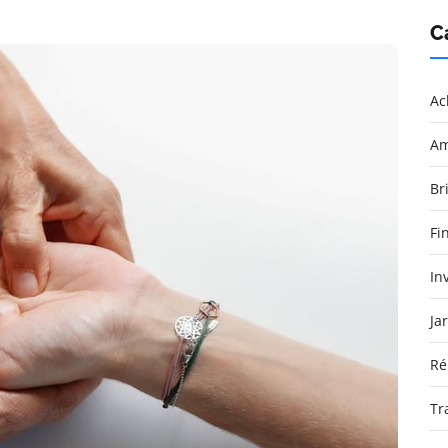
C
Ac
Am
Br
Fi
In
Ja
Ré
Tr