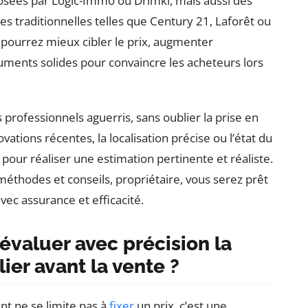
osées par Logic-Immo ou Drimki, mais aussi des
es traditionnelles telles que Century 21, Laforêt ou
 pourrez mieux cibler le prix, augmenter
rguments solides pour convaincre les acheteurs lors
es professionnels aguerris, sans oublier la prise en
ations récentes, la localisation précise ou l’état du
ur réaliser une estimation pertinente et réaliste.
éthodes et conseils, propriétaire, vous serez prêt
avec assurance et efficacité.
’évaluer avec précision la
ier avant la vente ?
nt ne se limite pas à
fixer
un prix, c’est une