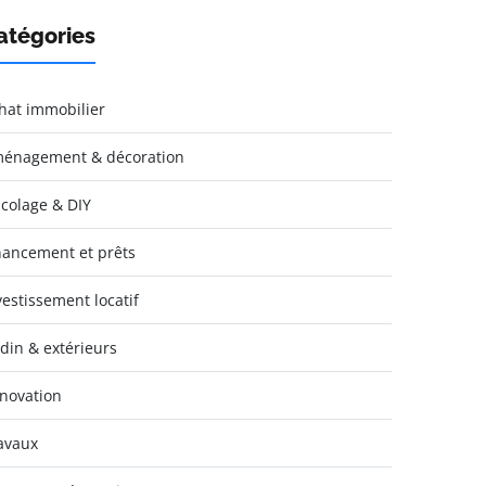
atégories
hat immobilier
énagement & décoration
icolage & DIY
nancement et prêts
vestissement locatif
rdin & extérieurs
novation
avaux