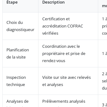
Étape
Description
m
Certification et
1 
Choix du
accréditation COFRAC
pr
diagnostiqueur
vérifiées
co
Coordination avec le
Planification
propriétaire et prise de
1 
de la visite
rendez-vous
2 
Inspection
Visite sur site avec relevés
sel
technique
et analyses
du
Analyses de
Prélèvements analysés
3 