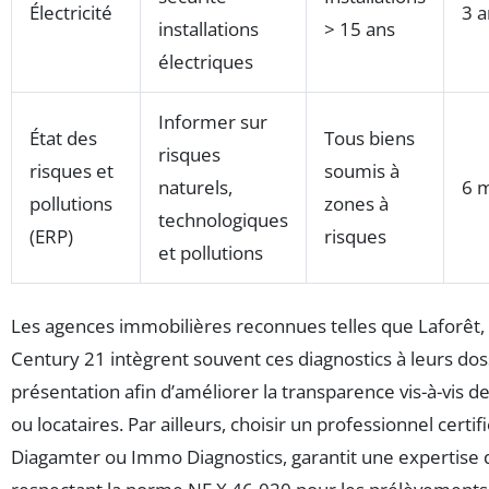
Électricité
3 a
installations
> 15 ans
électriques
Informer sur
État des
Tous biens
risques
risques et
soumis à
naturels,
6 
pollutions
zones à
technologiques
(ERP)
risques
et pollutions
Les agences immobilières reconnues telles que Laforêt,
Century 21 intègrent souvent ces diagnostics à leurs dos
présentation afin d’améliorer la transparence vis-à-vis 
ou locataires. Par ailleurs, choisir un professionnel cert
Diagamter ou Immo Diagnostics, garantit une expertise d