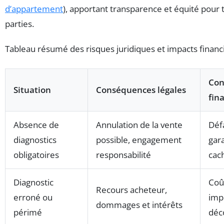
d’appartement
), apportant transparence et équité pour 
parties.
Tableau résumé des risques juridiques et impacts financi
Con
Situation
Conséquences légales
fin
Absence de
Annulation de la vente
Déf
diagnostics
possible, engagement
gara
obligatoires
responsabilité
cac
Diagnostic
Coû
Recours acheteur,
erroné ou
imp
dommages et intérêts
périmé
déc