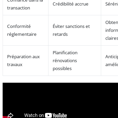
Crédibilité accrue
Séréni
transaction
Obten
Conformité
Éviter sanctions et
infor
réglementaire
retards
claire
Planification
Préparation aux
Antici
rénovations
travaux
améli
possibles