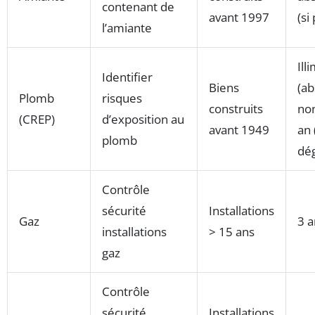
contenant de
avant 1997
(si
l’amiante
Ill
Identifier
Biens
(a
Plomb
risques
construits
non
(CREP)
d’exposition au
avant 1949
an 
plomb
dé
Contrôle
sécurité
Installations
Gaz
3 a
installations
> 15 ans
gaz
Contrôle
sécurité
Installations