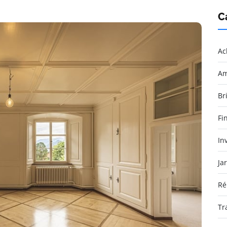
C
Ac
Am
Br
Fi
In
Ja
Ré
Tr