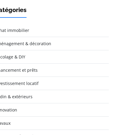
atégories
hat immobilier
énagement & décoration
icolage & DIY
nancement et prêts
vestissement locatif
rdin & extérieurs
novation
avaux